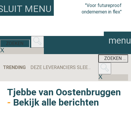
"Voor futureproof
SLUIT MENU
ondernemen in flex"
menu
TRENDING
DEZE LEVERANCIERS SLEEPTEN DE MEESTE AANBESTEDINGEN BINNEN IN 2025
Tjebbe van Oostenbruggen
-
Bekijk alle berichten