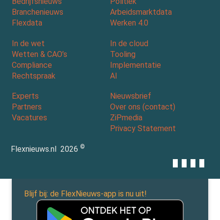
Bedrijfsnieuws
Politiek
Branchenieuws
Arbeidsmarktdata
Flexdata
Werken 4.0
In de wet
In de cloud
Wetten & CAO’s
Tooling
Compliance
Implementatie
Rechtspraak
AI
Experts
Nieuwsbrief
Partners
Over ons (contact)
Vacatures
ZiPmedia
Privacy Statement
©
Flexnieuws.nl
2026
Blijf bij: de FlexNieuws-app is nu uit!