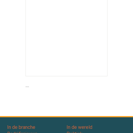
....
In de branche
In de wereld