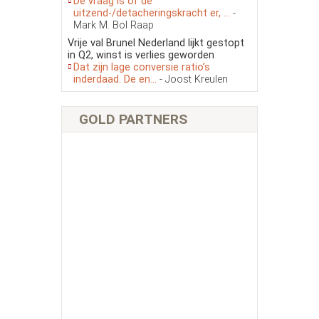
De vraag is of de
uitzend-/detacheringskracht er, ...
-
Mark M. Bol Raap
Vrije val Brunel Nederland lijkt gestopt
in Q2, winst is verlies geworden
Dat zijn lage conversie ratio’s
inderdaad. De en...
- Joost Kreulen
GOLD PARTNERS