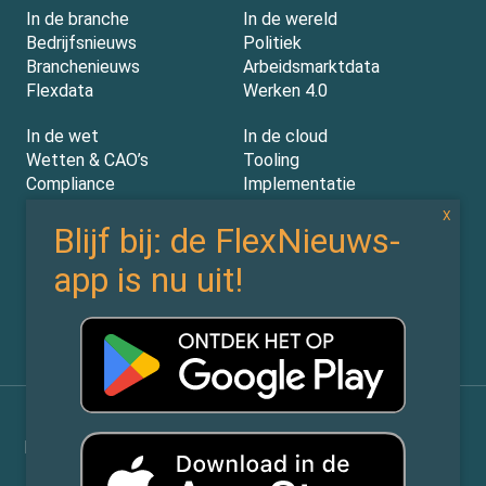
In de branche
In de wereld
Bedrijfsnieuws
Politiek
Branchenieuws
Arbeidsmarktdata
Flexdata
Werken 4.0
In de wet
In de cloud
Wetten & CAO’s
Tooling
Compliance
Implementatie
Rechtspraak
AI
Experts
Nieuwsbrief
Partners
Over ons (contact)
Vacatures
ZiPmedia
Privacy Statement
©
Flexnieuws.nl
2026