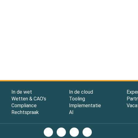
In de wet
In de cloud
Expe
Wetten & CAO’s
Tooling
Part
Compliance
Implementatie
Vaca
Rechtspraak
AI