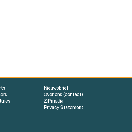
....
rts
Nieuwsbrief
ners
Over ons (contact)
tures
ZiPmedia
Privacy Statement