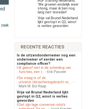
RGF Staffing Nederland:
‘We groeien eindelijk weer
eid
stevig, maar ik ben nog
lang niet tevreden’
Vrije val Brunel Nederland
lijkt gestopt in Q2, winst
 zaak
is verlies geworden
RECENTE REACTIES
Is de uitzendondernemer nog een
ondernemer of eerder een
compliance officer?
Ik geloof niet in de scheiding van
functies, een t...
- Erik Pasveer
De vraag is of de
uitzend-/detacheringskracht er, ...
-
Mark M. Bol Raap
Vrije val Brunel Nederland lijkt
gestopt in Q2, winst is verlies
geworden
Dat zijn lage conversie ratio’s
inderdaad. De en...
- Joost Kreulen