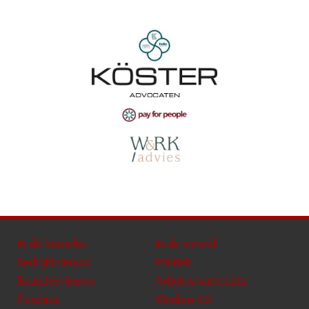
In de branche
In de wereld
Bedrijfsnieuws
Politiek
Branchenieuws
Arbeidsmarktdata
Flexdata
Werken 4.0