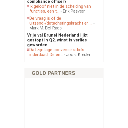
compliance officer?
Ik geloof niet in de scheiding van
functies, een t...
- Erik Pasveer
De vraag is of de
uitzend-/detacheringskracht er, ...
-
Mark M. Bol Raap
Vrije val Brunel Nederland lijkt
gestopt in Q2, winst is verlies
geworden
Dat zijn lage conversie ratio’s
inderdaad. De en...
- Joost Kreulen
GOLD PARTNERS