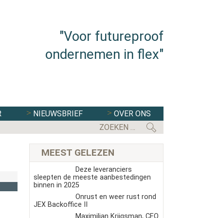
"Voor futureproof
ondernemen in flex"
R
NIEUWSBRIEF
OVER ONS
MEEST GELEZEN
Deze leveranciers
sleepten de meeste aanbestedingen
binnen in 2025
Onrust en weer rust rond
JEX Backoffice II
Maximilian Krijgsman, CEO