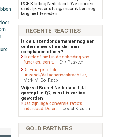
RGF Staffing Nederland: ‘We groeien
eindelijk weer stevig, maar ik ben nog
ebben
lang niet tevreden’
rdoor
 om
RECENTE REACTIES
n
Is de uitzendondernemer nog een
ondernemer of eerder een
gere
compliance officer?
Ik geloof niet in de scheiding van
functies, een t...
- Erik Pasveer
De vraag is of de
uitzend-/detacheringskracht er, ...
-
Mark M. Bol Raap
Vrije val Brunel Nederland lijkt
gestopt in Q2, winst is verlies
geworden
Dat zijn lage conversie ratio’s
inderdaad. De en...
- Joost Kreulen
GOLD PARTNERS