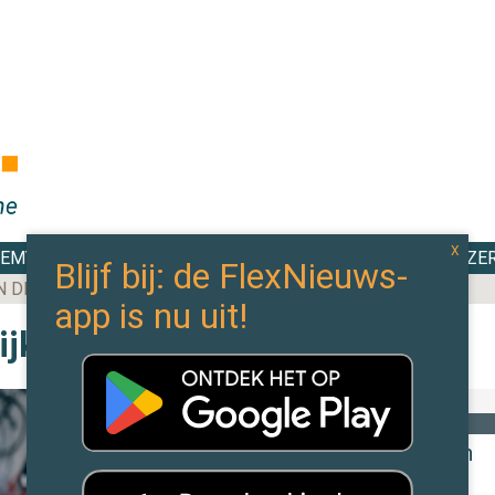
DEMY
TOP 100
EXPERTS
CAO WIJZE
N DE MEESTE AANBESTEDINGEN BINNEN IN 2025
jk alle berichten
In de wereld
Toename inzet extern personeel tegen
personeelstekorten