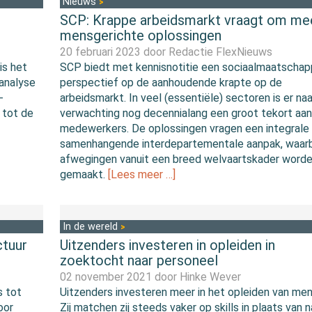
Nieuws
SCP: Krappe arbeidsmarkt vraagt om me
mensgerichte oplossingen
20 februari 2023 door
Redactie FlexNieuws
is het
SCP biedt met kennisnotitie een sociaalmaatschapp
 analyse
perspectief op de aanhoudende krapte op de
-
arbeidsmarkt. In veel (essentiële) sectoren is er naa
 tot de
verwachting nog decennialang een groot tekort aan
medewerkers. De oplossingen vragen een integrale
samenhangende interdepartementale aanpak, waarb
afwegingen vanuit een breed welvaartskader word
gemaakt.
[Lees meer …]
In de wereld
ctuur
Uitzenders investeren in opleiden in
zoektocht naar personeel
02 november 2021 door
Hinke Wever
s tot
Uitzenders investeren meer in het opleiden van me
oor
Zij matchen zij steeds vaker op skills in plaats van n