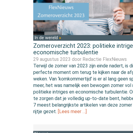
In de wereld
Zomeroverzicht 2023: politieke intrig
economische turbulentie
29 augustus 2023 door
Redactie FlexNieuws
Terwijl de zomer van 2023 zijn einde nadert, is d
perfecte moment om terug te kijken naar de a
weken. Van ‘komkommertijd’ is er al lang geen s
meer, het was namelijk een bewogen zomer vol
politieke intriges en economische turbulentie. 
te zorgen dat je volledig up-to-date bent, heb
7 meest belangrijkste artikelen van deze zomer
rijtje gezet.
[Lees meer …]