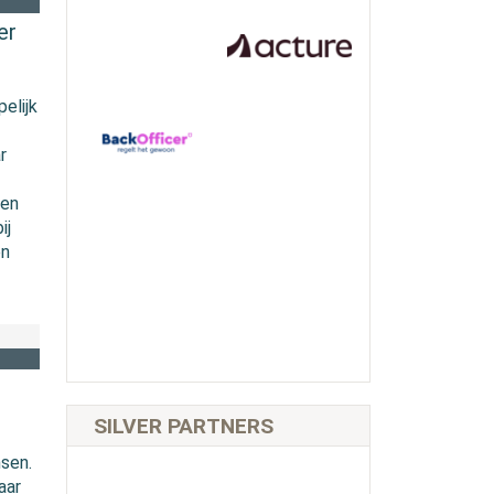
er
elijk
r
 en
ij
en
SILVER PARTNERS
nsen.
aar