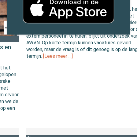
09 mei 2023 door
Redactie FlexNieuws
Met de aanhoudende krapte op de arbeidsmarkt, h
veel werkgevers last van personeelstekorten. Het
binden van (nieuw) personeel blijkt lastig. Mede hie
kiest 81% van de ondervraagde werkgevers ervoor
extern personeel in te huren, blijkt uit onderzoek va
AWVN. Op korte termijn kunnen vacatures gevuld
es en
worden, maar de vraag is of dit genoeg is op de lan
termijn.
[Lees meer …]
it het
fgelopen
prake
 met
Om ervoor
ben we de
 op een