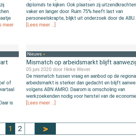
ij
diploma’s te kijken. Ook plaatsen zij uitzendkrachte
chen.
vaker en langer door. Ruim 75% heeft last van
laatje
personeelskrapte, blijkt uit onderzoek door de ABU.
s meer
[Lees meer …]
Nieuws
art
Mismatch op arbeidsmarkt blijft aanwezi
05 juni 2020 door
Hinke Wever
De mismatch tussen vraag en aanbod op de regiona
pe’ of
arbeidsmarkt is sterker dan gedacht en blijft aanwe
wartaal
volgens ABN AMRO. Daarom is omscholing van
werkzoekenden nodig voor herstel van de economie
aar is
[Lees meer …]
1
2