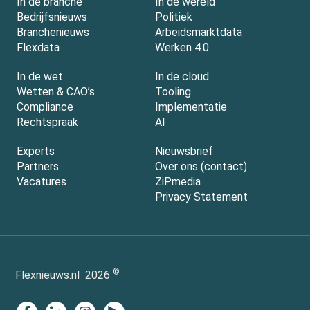
In de branche
In de wereld
Bedrijfsnieuws
Politiek
Branchenieuws
Arbeidsmarktdata
Flexdata
Werken 4.0
In de wet
In de cloud
Wetten & CAO’s
Tooling
Compliance
Implementatie
Rechtspraak
AI
Experts
Nieuwsbrief
Partners
Over ons (contact)
Vacatures
ZiPmedia
Privacy Statement
©
Flexnieuws.nl
2026