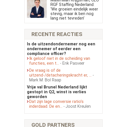
Maximilian Krijgsman, CEO
RGF Staffing Nederland:
‘We groeien eindelijk weer
stevig, maar ik ben nog
lang niet tevreden’
RECENTE REACTIES
Is de uitzendondernemer nog een
ondernemer of eerder een
compliance officer?
Ik geloof niet in de scheiding van
functies, een t...
- Erik Pasveer
De vraag is of de
uitzend-/detacheringskracht er, ...
-
Mark M. Bol Raap
Vrije val Brunel Nederland lijkt
gestopt in Q2, winst is verlies
geworden
Dat zijn lage conversie ratio’s
inderdaad. De en...
- Joost Kreulen
GOLD PARTNERS