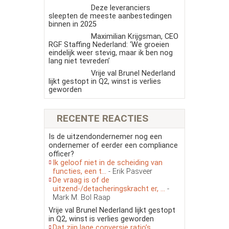
Deze leveranciers
sleepten de meeste aanbestedingen
binnen in 2025
Maximilian Krijgsman, CEO
RGF Staffing Nederland: ‘We groeien
eindelijk weer stevig, maar ik ben nog
lang niet tevreden’
Vrije val Brunel Nederland
lijkt gestopt in Q2, winst is verlies
geworden
RECENTE REACTIES
Is de uitzendondernemer nog een
ondernemer of eerder een compliance
officer?
Ik geloof niet in de scheiding van
functies, een t...
- Erik Pasveer
De vraag is of de
uitzend-/detacheringskracht er, ...
-
Mark M. Bol Raap
Vrije val Brunel Nederland lijkt gestopt
in Q2, winst is verlies geworden
Dat zijn lage conversie ratio’s