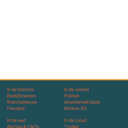
In de branche
In de wereld
Bedrijfsnieuws
Politiek
Branchenieuws
Arbeidsmarktdata
Flexdata
Werken 4.0
In de wet
In de cloud
Wetten & CAO’s
Tooling