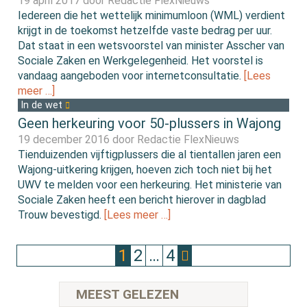
19 april 2017 door
Redactie FlexNieuws
Iedereen die het wettelijk minimumloon (WML) verdient
krijgt in de toekomst hetzelfde vaste bedrag per uur.
Dat staat in een wetsvoorstel van minister Asscher van
Sociale Zaken en Werkgelegenheid. Het voorstel is
vandaag aangeboden voor internetconsultatie.
[Lees
meer …]
In de wet
Geen herkeuring voor 50-plussers in Wajong
19 december 2016 door
Redactie FlexNieuws
Tienduizenden vijftigplussers die al tientallen jaren een
Wajong-uitkering krijgen, hoeven zich toch niet bij het
UWV te melden voor een herkeuring. Het ministerie van
Sociale Zaken heeft een bericht hierover in dagblad
Trouw bevestigd.
[Lees meer …]
1
2
…
4
MEEST GELEZEN