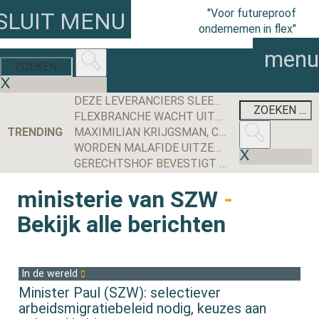
"Voor futureproof
SLUIT MENU
ondernemen in flex"
menu
DEZE LEVERANCIERS SLEEPTEN DE MEESTE AANBESTEDINGEN BINNEN IN 2025
FLEXBRANCHE WACHT UITDAGENDE TWEEDE HELFT VAN 2026 NA WISSELVALLIG EERSTE HALF JAAR
TRENDING
MAXIMILIAN KRIJGSMAN, CEO RGF STAFFING NEDERLAND: ‘WE GROEIEN EINDELIJK WEER STEVIG, MAAR IK BEN NOG LANG NIET TEVREDEN’
WORDEN MALAFIDE UITZENDERS NOG JARENLANG GEDOOGD DOOR DE OVERGANGSREGELING VAN DE WTTA?
GERECHTSHOF BEVESTIGT UITSPRAAK: UITZENDBUREAU MOET ALSNOG KWARTIER VOORBEREIDINGSTIJD SCHIPHOL-MEDEWERKER UITBETALEN
ministerie van SZW
-
Bekijk alle berichten
In de wereld
Minister Paul (SZW): selectiever
arbeidsmigratiebeleid nodig, keuzes aan