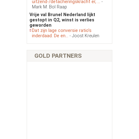
uitzend-/detacheringskracht er, ...
-
Mark M. Bol Raap
Vrije val Brunel Nederland lijkt
gestopt in Q2, winst is verlies
geworden
Dat zijn lage conversie ratio’s
inderdaad. De en...
- Joost Kreulen
GOLD PARTNERS