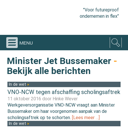
"Voor futureproof
ondernemen in flex"
menu
Minister Jet Bussemaker
-
Bekijk alle berichten
In de wet
VNO-NCW tegen afschaffing scholingsaftrek
11 oktober 2016 door
Hinke Wever
Werkgeversorganisatie VNO-NCW vraagt aan Minister
Bussemaker om haar voorgenomen aanpak van de
scholingsaftrek op te schorten.
[Lees meer …]
In de wet