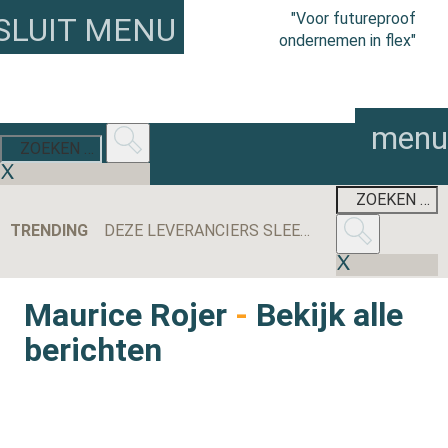
"Voor futureproof
SLUIT MENU
ondernemen in flex"
menu
TRENDING
DEZE LEVERANCIERS SLEEPTEN DE MEESTE AANBESTEDINGEN BINNEN IN 2025
Maurice Rojer
-
Bekijk alle
berichten