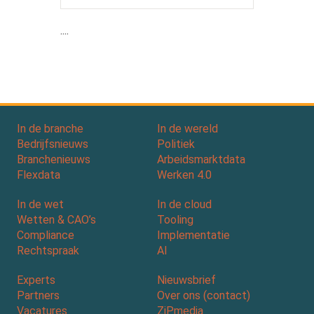
....
In de branche
In de wereld
Bedrijfsnieuws
Politiek
Branchenieuws
Arbeidsmarktdata
Flexdata
Werken 4.0
In de wet
In de cloud
Wetten & CAO’s
Tooling
Compliance
Implementatie
Rechtspraak
AI
Experts
Nieuwsbrief
Partners
Over ons (contact)
Vacatures
ZiPmedia