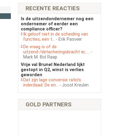
RECENTE REACTIES
Is de uitzendondernemer nog een
ondernemer of eerder een
compliance officer?
Ik geloof niet in de scheiding van
functies, een t...
- Erik Pasveer
De vraag is of de
uitzend-/detacheringskracht er, ...
-
Mark M. Bol Raap
Vrije val Brunel Nederland lijkt
gestopt in Q2, winst is verlies
geworden
Dat zijn lage conversie ratio’s
inderdaad. De en...
- Joost Kreulen
GOLD PARTNERS