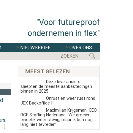
"Voor futureproof
ondernemen in flex"
R
NIEUWSBRIEF
OVER ONS
MEEST GELEZEN
Deze leveranciers
sleepten de meeste aanbestedingen
binnen in 2025
Onrust en weer rust rond
ld
JEX Backoffice II
Maximilian Krijgsman, CEO
RGF Staffing Nederland: ‘We groeien
eindelijk weer stevig, maar ik ben nog
rs.
lang niet tevreden’
 …]