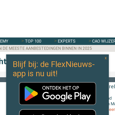
DEMY
TOP 100
EXPERTS
CAO WIJZE
N DE MEESTE AANBESTEDINGEN BINNEN IN 2025
chten
Nieuws
Salesforce: #1 Best Workplace ter were
15 oktober 2018 door
Hinke Wever
De World’s Best Workplaces zijn maandag bekend
gemaakt. In de top 3 staan Salesforce, Hilton en Ma
Op de 5e plek staat The Adecco Group.
[Lees meer