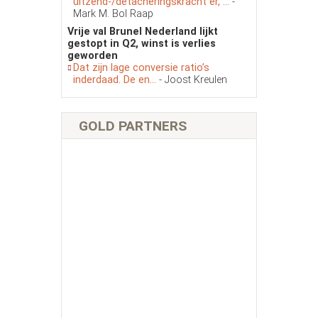
uitzend-/detacheringskracht er, ...
-
Mark M. Bol Raap
Vrije val Brunel Nederland lijkt
gestopt in Q2, winst is verlies
geworden
Dat zijn lage conversie ratio’s
inderdaad. De en...
- Joost Kreulen
GOLD PARTNERS