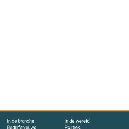
In de branche
In de wereld
Bedrijfsnieuws
Politiek