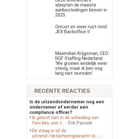
Deze leveranciers
sleepten de meeste
aanbestedingen binnen in
2025
Onrust en weer rust rond
JEX Backoffice II
Maximilian Krijgsman, CEO
RGF Staffing Nederland:
‘We groeien eindelijk weer
stevig, maar ik ben nog
lang niet tevreden’
RECENTE REACTIES
Is de uitzendondernemer nog een
ondernemer of eerder een
compliance officer?
Ik geloof niet in de scheiding van
functies, een t...
- Erik Pasveer
De vraag is of de
uitzend-/detacheringskracht er, ...
-