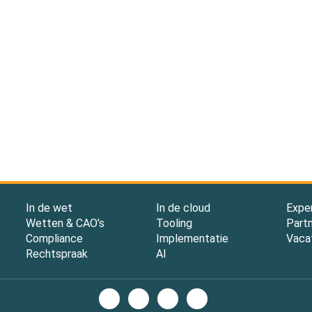
In de wet
In de cloud
Expe
Wetten & CAO’s
Tooling
Part
Compliance
Implementatie
Vaca
Rechtspraak
AI