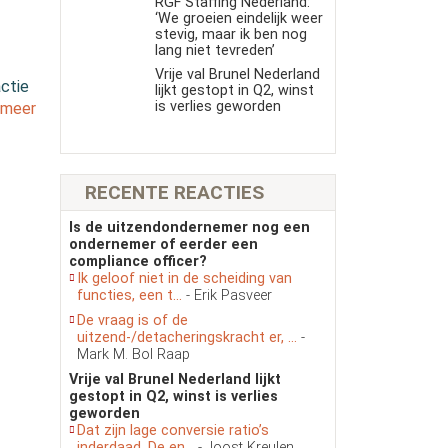
RGF Staffing Nederland:
‘We groeien eindelijk weer
stevig, maar ik ben nog
lang niet tevreden’
Vrije val Brunel Nederland
ctie
lijkt gestopt in Q2, winst
is verlies geworden
 meer
RECENTE REACTIES
Is de uitzendondernemer nog een
ondernemer of eerder een
compliance officer?
Ik geloof niet in de scheiding van
functies, een t...
- Erik Pasveer
De vraag is of de
uitzend-/detacheringskracht er, ...
-
Mark M. Bol Raap
Vrije val Brunel Nederland lijkt
gestopt in Q2, winst is verlies
geworden
Dat zijn lage conversie ratio’s
inderdaad. De en...
- Joost Kreulen