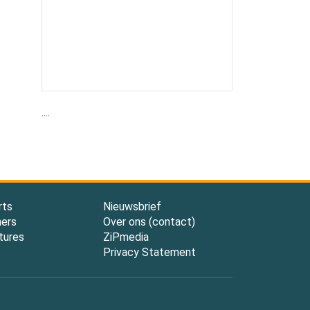
....
rts
Nieuwsbrief
ners
Over ons (contact)
tures
ZiPmedia
Privacy Statement