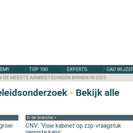
DEMY
TOP 100
EXPERTS
CAO WIJZE
N DE MEESTE AANBESTEDINGEN BINNEN IN 2025
eleidsonderzoek
-
Bekijk alle
In de branche
groei
CNV: ‘Visie kabinet op zzp-vraagstuk
gemiste kans’