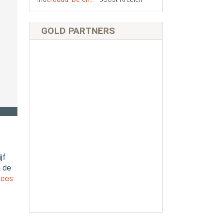
GOLD PARTNERS
jf
n de
Lees