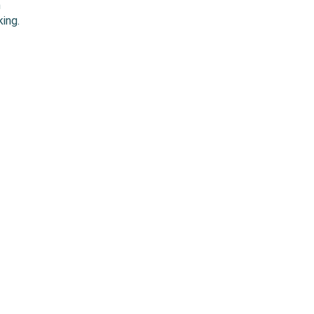
n
ing.