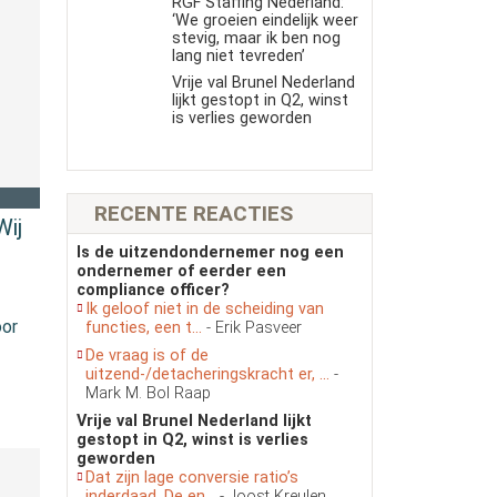
RGF Staffing Nederland:
‘We groeien eindelijk weer
stevig, maar ik ben nog
lang niet tevreden’
Vrije val Brunel Nederland
lijkt gestopt in Q2, winst
is verlies geworden
RECENTE REACTIES
Wij
Is de uitzendondernemer nog een
ondernemer of eerder een
compliance officer?
Ik geloof niet in de scheiding van
oor
functies, een t...
- Erik Pasveer
De vraag is of de
uitzend-/detacheringskracht er, ...
-
Mark M. Bol Raap
Vrije val Brunel Nederland lijkt
gestopt in Q2, winst is verlies
geworden
Dat zijn lage conversie ratio’s
inderdaad. De en...
- Joost Kreulen