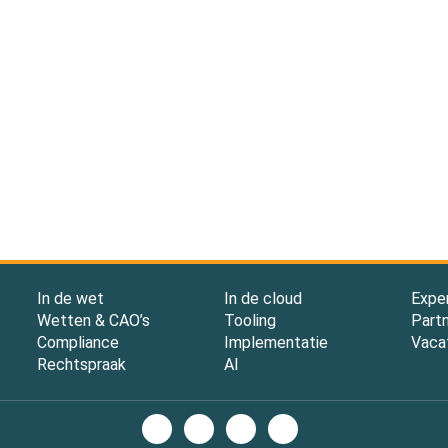
In de wet
In de cloud
Expe
Wetten & CAO’s
Tooling
Part
Compliance
Implementatie
Vaca
Rechtspraak
AI