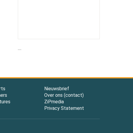
....
rts
Nieuwsbrief
ners
Over ons (contact)
tures
ZiPmedia
Privacy Statement