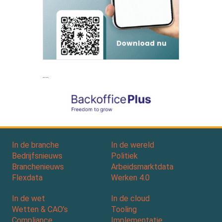
....
In de branche
In de wereld
Bedrijfsnieuws
Politiek
Branchenieuws
Arbeidsmarktdata
Flexdata
Werken 4.0
In de wet
In de cloud
Wetten & CAO’s
Tooling
Compliance
Implementatie