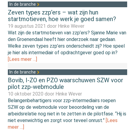
In de branche
Zeven types zzp’ers – wat zijn hun
startmotieven, hoe werk je goed samen?
19 augustus 2021 door
Hinke Wever
Wat zijn de startmotieven van zzp’ers? Sjanne Marie van
den Groenendaal heeft hier onderzoek naar gedaan.
Welke zeven types zzp’ers onderscheidt zij? Hoe speel
je hier als intermediair of opdrachtgever goed op in?
[Lees meer …]
In de branche
Bovib, I-ZO en PZO waarschuwen SZW voor
pilot zzp-webmodule
10 oktober 2020 door
Hinke Wever
Belangenbehartigers voor zzp-intermediairs roepen
SZW op de webmodule voor beoordeling van de
arbeidsrelatie nog niet in te zetten in de pilotfase. “Hij is
niet evenwichtig en zorgt voor teveel onrust.”
[Lees
meer …]