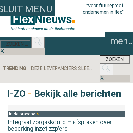
"Voor futureproof
SLUIT MENU
ondernemen in flex"
menu
TRENDING
DEZE LEVERANCIERS SLEEPTEN DE MEESTE AANBESTEDINGEN BINNEN IN 2025
I-ZO
-
Bekijk alle berichten
In de branche
Integraal zorgakkoord – afspraken over
beperking inzet zzp’ers