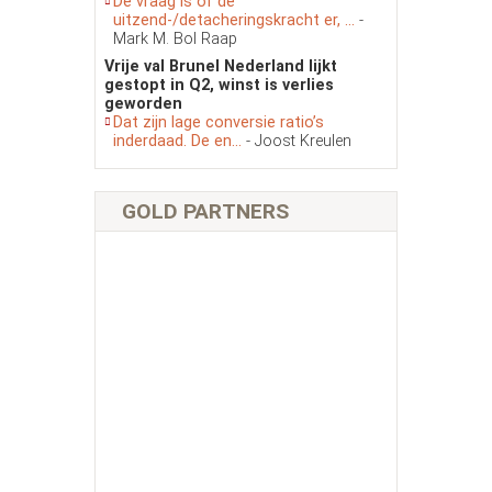
De vraag is of de
uitzend-/detacheringskracht er, ...
-
Mark M. Bol Raap
Vrije val Brunel Nederland lijkt
gestopt in Q2, winst is verlies
geworden
Dat zijn lage conversie ratio’s
inderdaad. De en...
- Joost Kreulen
GOLD PARTNERS