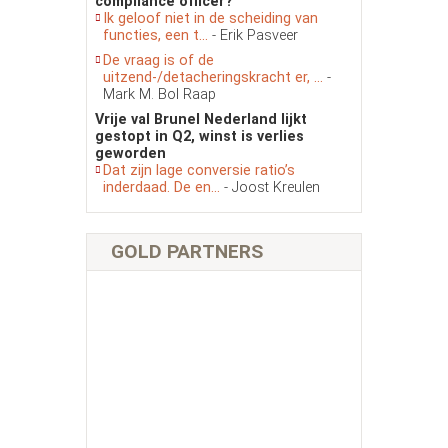
compliance officer?
Ik geloof niet in de scheiding van
functies, een t...
- Erik Pasveer
De vraag is of de
uitzend-/detacheringskracht er, ...
-
Mark M. Bol Raap
Vrije val Brunel Nederland lijkt
gestopt in Q2, winst is verlies
geworden
Dat zijn lage conversie ratio’s
inderdaad. De en...
- Joost Kreulen
GOLD PARTNERS