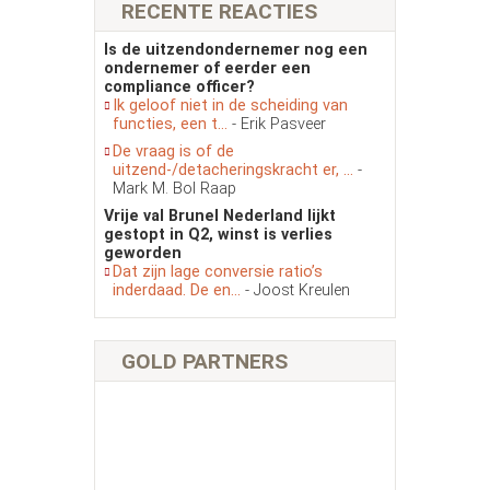
RECENTE REACTIES
Is de uitzendondernemer nog een
ondernemer of eerder een
compliance officer?
Ik geloof niet in de scheiding van
functies, een t...
- Erik Pasveer
De vraag is of de
uitzend-/detacheringskracht er, ...
-
Mark M. Bol Raap
Vrije val Brunel Nederland lijkt
gestopt in Q2, winst is verlies
geworden
Dat zijn lage conversie ratio’s
inderdaad. De en...
- Joost Kreulen
GOLD PARTNERS