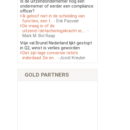
Is de uitzendondernemer nog een
ondernemer of eerder een compliance
officer?
Ik geloof niet in de scheiding van
functies, een t...
- Erik Pasveer
De vraag is of de
uitzend-/detacheringskracht er, ...
-
Mark M. Bol Raap
Vrije val Brunel Nederland lijkt gestopt
in Q2, winst is verlies geworden
Dat zijn lage conversie ratio’s
inderdaad. De en...
- Joost Kreulen
GOLD PARTNERS