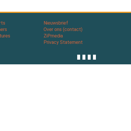
rts
Nieuwsbrief
ners
Over ons (contact)
tures
ZiPmedia
Privacy Statement