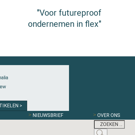
"Voor futureproof
ondernemen in flex"
alia
iew
TIKELEN >
NIEUWSBRIEF
OVER ONS
FLEXBRANCHE W