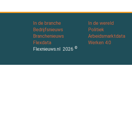
In de branche
In de wereld
Bedrijfsnieuws
Politiek
Branchenieuws
Arbeidsmarktdata
Flexdata
Werken 4.0
©
Flexnieuws.nl
2026