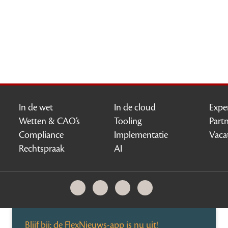
In de wet
In de cloud
Expe
Wetten & CAO’s
Tooling
Part
Compliance
Implementatie
Vaca
Rechtspraak
AI
Blijf bij: de FlexNieuws-app is nu uit!