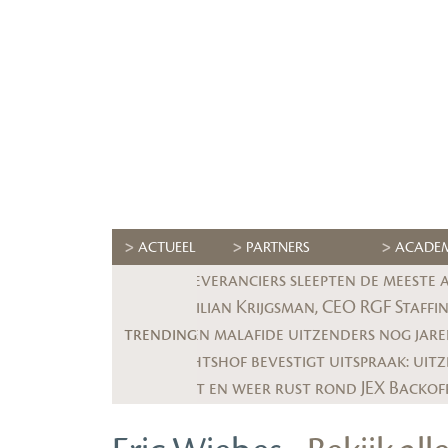
ACTUEEL
PARTNERS
ACADE
Deze leveranciers sleepten de meeste 
trending
Worden malafide uitzenders nog jar
Onrust en weer rust rond JEX Backoffi