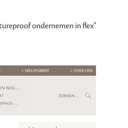
tureproof ondernemen in flex"
R
NIEUWSBRIEF
OVER ONS
Maximilian Krijgsman, CEO RGF Staffing Nederland: ‘We groeien eindelijk weer stevig, maar ik ben nog lang niet tevreden’
a?
Gerechtshof bevestigt uitspraak: uitzendbureau moet alsnog kwartier voorbereidingstijd Schiphol-medewerker uitbetalen