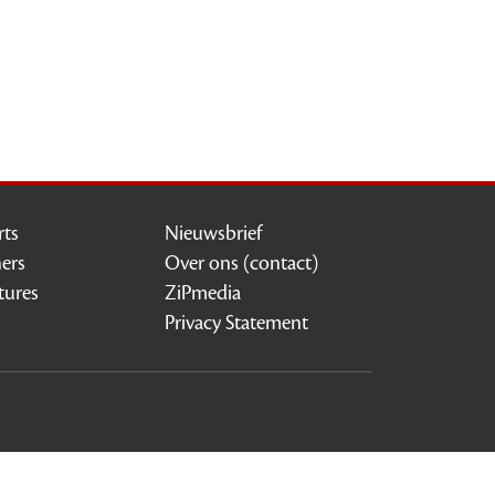
rts
Nieuwsbrief
ners
Over ons (contact)
tures
ZiPmedia
Privacy Statement