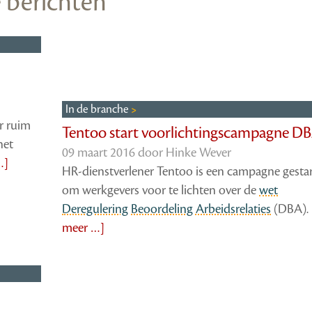
e berichten
In de branche
r ruim
Tentoo start voorlichtingscampagne D
het
09 maart 2016 door
Hinke Wever
…]
HR-dienstverlener Tentoo is een campagne gesta
om werkgevers voor te lichten over de
wet
Deregulering Beoordeling Arbeidsrelaties
(DBA).
meer …]