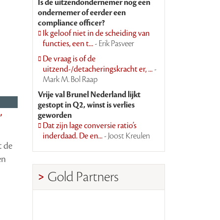
Is de uitzendondernemer nog een
ondernemer of eerder een
compliance officer?
Ik geloof niet in de scheiding van
functies, een t...
- Erik Pasveer
De vraag is of de
uitzend-/detacheringskracht er, ...
-
Mark M. Bol Raap
Vrije val Brunel Nederland lijkt
gestopt in Q2, winst is verlies
geworden
’
Dat zijn lage conversie ratio’s
inderdaad. De en...
- Joost Kreulen
t de
en
Gold Partners