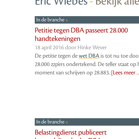
Eric Wiebes
-
Bekijk all
In de branche
Petitie tegen DBA passeert 28.000
handtekeningen
18 april 2016 door
Hinke Wever
De petitie tegen de
wet DBA
is tot nu toe doo
28.000 zzp’ers ondertekend. De teller staat op 
moment van schrijven op 28.883.
[Lees meer 
In de branche
Belastingdienst publiceert