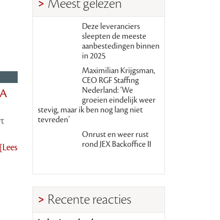
Meest gelezen
Deze leveranciers
sleepten de meeste
aanbestedingen binnen
in 2025
Maximilian Krijgsman,
CEO RGF Staffing
Nederland: ‘We
BA
groeien eindelijk weer
stevig, maar ik ben nog lang niet
tevreden’
rt
Onrust en weer rust
rond JEX Backoffice II
[Lees
Recente reacties