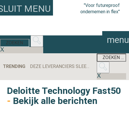
"Voor futureproof
SLUIT MENU
ondernemen in flex"
menu
TRENDING
DEZE LEVERANCIERS SLEEPTEN DE MEESTE AANBESTEDINGEN BINNEN IN 2025
Deloitte Technology Fast50
-
Bekijk alle berichten