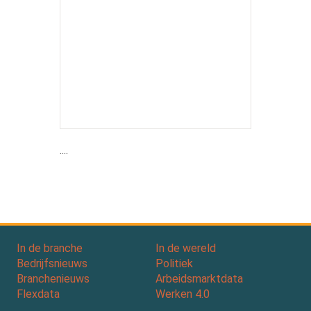
....
In de branche
In de wereld
Bedrijfsnieuws
Politiek
Branchenieuws
Arbeidsmarktdata
Flexdata
Werken 4.0