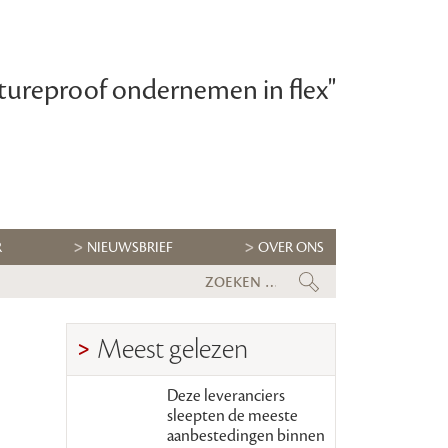
tureproof ondernemen in flex"
R
NIEUWSBRIEF
OVER ONS
Flexbranche wacht uitdagende tw
Meest gelezen
Deze leveranciers
sleepten de meeste
aanbestedingen binnen