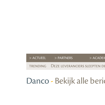
ACTUEEL
PARTNERS
ACADE
trending
Deze leveranciers sleepten d
Danco
-
Bekijk alle ber