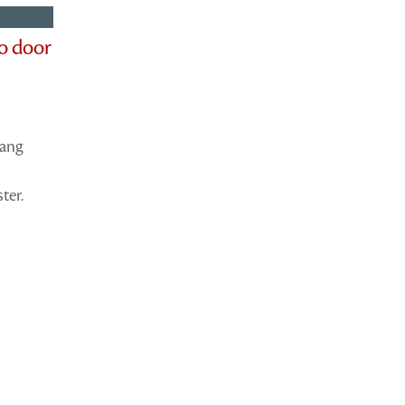
o door
lang
ter.