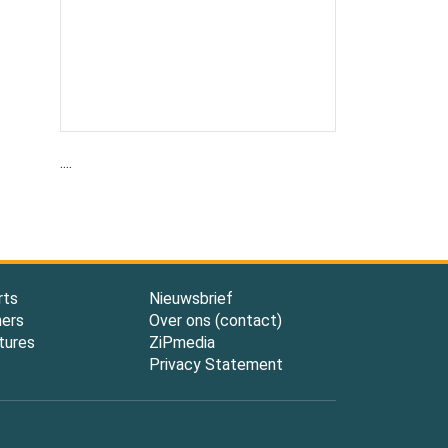
....
rts
Nieuwsbrief
ners
Over ons (contact)
tures
ZiPmedia
Privacy Statement