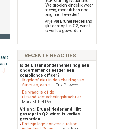
RGF Staffing Nederland:
‘We groeien eindelijk weer
stevig, maar ik ben nog
lang niet tevreden’
Vrije val Brunel Nederland
lijkt gestopt in Q2, winst
is verlies geworden
RECENTE REACTIES
aart
baan
Is de uitzendondernemer nog een
 …]
ondernemer of eerder een
compliance officer?
Ik geloof niet in de scheiding van
functies, een t...
- Erik Pasveer
De vraag is of de
uitzend-/detacheringskracht er, ...
-
Mark M. Bol Raap
Vrije val Brunel Nederland lijkt
gestopt in Q2, winst is verlies
geworden
Dat zijn lage conversie ratio’s
inderdaad. De en...
- Joost Kreulen