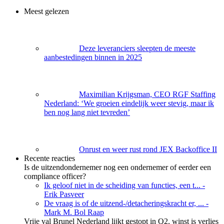
Meest gelezen
Deze leveranciers sleepten de meeste
aanbestedingen binnen in 2025
Maximilian Krijgsman, CEO RGF Staffing
Nederland: ‘We groeien eindelijk weer stevig, maar ik
ben nog lang niet tevreden’
Onrust en weer rust rond JEX Backoffice II
Recente reacties
Is de uitzendondernemer nog een ondernemer of eerder een
compliance officer?
Ik geloof niet in de scheiding van functies, een t...
-
Erik Pasveer
De vraag is of de uitzend-/detacheringskracht er, ...
-
Mark M. Bol Raap
Vrije val Brunel Nederland lijkt gestopt in Q2, winst is verlies