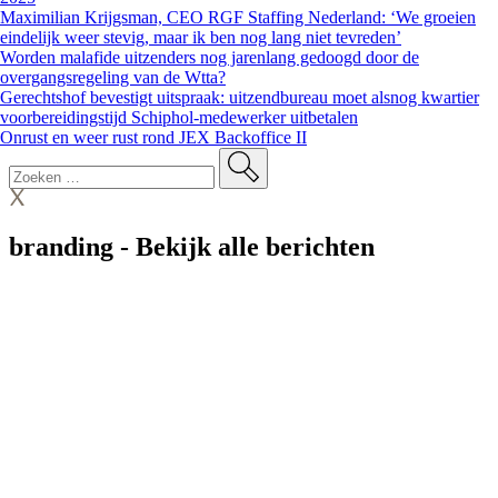
Maximilian Krijgsman, CEO RGF Staffing Nederland: ‘We groeien
eindelijk weer stevig, maar ik ben nog lang niet tevreden’
Worden malafide uitzenders nog jarenlang gedoogd door de
overgangsregeling van de Wtta?
Gerechtshof bevestigt uitspraak: uitzendbureau moet alsnog kwartier
voorbereidingstijd Schiphol-medewerker uitbetalen
Onrust en weer rust rond JEX Backoffice II
branding
-
Bekijk alle berichten