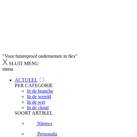
"Voor futureproof ondernemen in flex"
SLUIT MENU
menu
ACTUEEL
PER CATEGORIE
In de branche
In de wereld
In de wet
In de cloud
SOORT ARTIKEL
Nieuws
Personalia