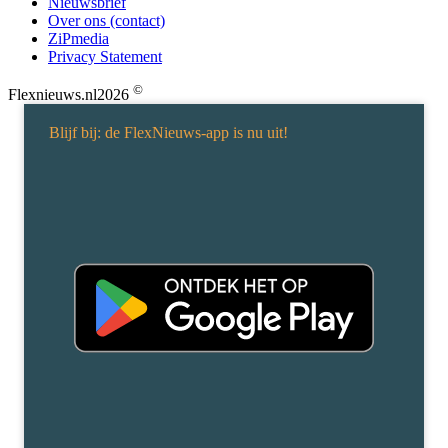
Nieuwsbrief
Over ons (contact)
ZiPmedia
Privacy Statement
©
Flexnieuws.nl
2026
Blijf bij: de FlexNieuws-app is nu uit!