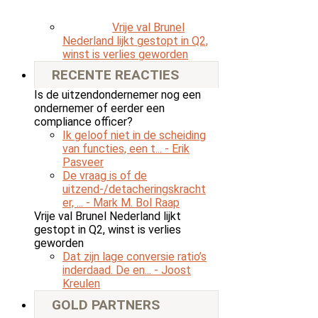
Vrije val Brunel
Nederland lijkt gestopt in Q2,
winst is verlies geworden
RECENTE REACTIES
Is de uitzendondernemer nog een
ondernemer of eerder een
compliance officer?
Ik geloof niet in de scheiding
van functies, een t...
- Erik
Pasveer
De vraag is of de
uitzend-/detacheringskracht
er, ...
- Mark M. Bol Raap
Vrije val Brunel Nederland lijkt
gestopt in Q2, winst is verlies
geworden
Dat zijn lage conversie ratio’s
inderdaad. De en...
- Joost
Kreulen
GOLD PARTNERS