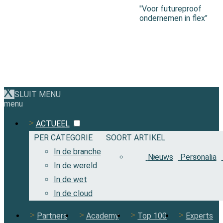
"Voor futureproof
ondernemen in flex"
SLUIT MENU
menu
ACTUEEL
PER CATEGORIE
SOORT ARTIKEL
In de branche
Nieuws
Personalia
In de wereld
In de wet
In de cloud
Partners
Academy
Top 100
Experts