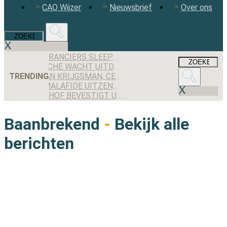
CAO Wijzer
Nieuwsbrief
Over ons
DEZE LEVERANCIERS SLEEPTEN DE MEESTE AANBESTEDINGEN BINNEN IN 2025
FLEXBRANCHE WACHT UITDAGENDE TWEEDE HELFT VAN 2026 NA WISSELVALLIG EERSTE HALF JAAR
TRENDING
MAXIMILIAN KRIJGSMAN, CEO RGF STAFFING NEDERLAND: ‘WE GROEIEN EINDELIJK WEER STEVIG, MAAR IK BEN NOG LANG NIET TEVREDEN’
WORDEN MALAFIDE UITZENDERS NOG JARENLANG GEDOOGD DOOR DE OVERGANGSREGELING VAN DE WTTA?
GERECHTSHOF BEVESTIGT UITSPRAAK: UITZENDBUREAU MOET ALSNOG KWARTIER VOORBEREIDINGSTIJD SCHIPHOL-MEDEWERKER UITBETALEN
Baanbrekend
-
Bekijk alle
berichten