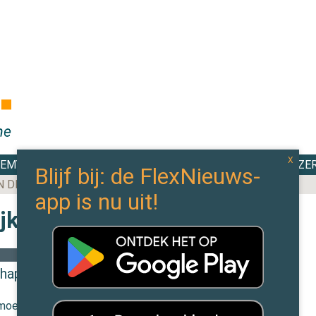
DEMY
TOP 100
EXPERTS
CAO WIJZE
N DE MEESTE AANBESTEDINGEN BINNEN IN 2025
jk alle berichten
chap
 moeten