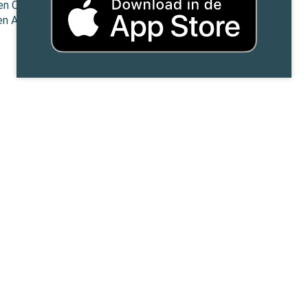
len CNV
 en AWVN