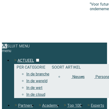
"Voor futu
ondernemen 
SLUIT MENU
menu
ACTUEEL
PER CATEGORIE
SOORT ARTIKEL
In de branche
Nieuws
Persona
In de wereld
In de wet
In de cloud
Partners
Academy
Top 100
Experts