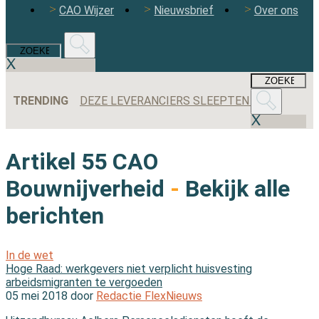
CAO Wijzer
Nieuwsbrief
Over ons
TRENDING
DEZE LEVERANCIERS SLEEPTEN DE MEESTE AANBESTEDINGEN BINNEN IN 2025
Artikel 55 CAO
Bouwnijverheid
-
Bekijk alle
berichten
In de wet
Hoge Raad: werkgevers niet verplicht huisvesting
arbeidsmigranten te vergoeden
05 mei 2018 door
Redactie FlexNieuws