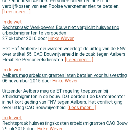
Uitzendbureau Aelbers Personeelsdiensten hoeft de
verblijfkosten van een Poolse werknemer niet te betalen.
[Lees meer …]
In de wet
Rechtspraak: Werkgevers Bouw niet verplicht huisvesting
arbeidsmigranten te vergoeden
27 oktober 2016 door
Hinke Wever
Het Hof Arnhem-Leeuwarden weerlegt de uitleg van de FNV
over artikel 55, CAO Bouwnijverheid in de zaak tegen Aelbers
Flexibele Personeelsdiensten.
[Lees meer …]
In de wet
Aelbers mag arbeidsmigranten laten betalen voor huisvesting
06 november 2015 door
Hinke Wever
Uitzender Aelbers mag de ET-regeling toepassen bij
arbeidsmigranten in de bouw. Dat oordeelt de kantonrechter
in het kort geding van FNV tegen Aelbers. Het conflict ging
over uitleg CAO Bouwnijverheid.
[Lees meer …]
In de wet
Rechtspraak huisvestingskosten arbeidsmigranten CAO Bouw
29 juli 2015 door
Hinke Wever