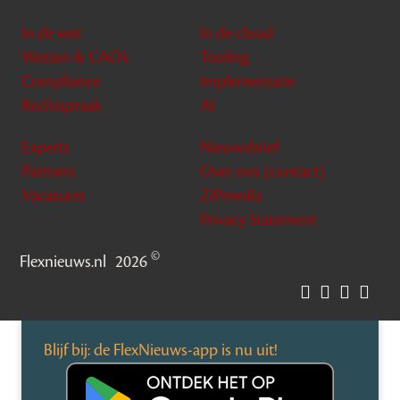
In de wet
In de cloud
Wetten & CAO’s
Tooling
Compliance
Implementatie
Rechtspraak
AI
Experts
Nieuwsbrief
Partners
Over ons (contact)
Vacatures
ZiPmedia
Privacy Statement
©
Flexnieuws.nl
2026
Blijf bij: de FlexNieuws-app is nu uit!