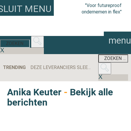
"Voor futureproof
SLUIT MENU
ondernemen in flex"
menu
TRENDING
DEZE LEVERANCIERS SLEEPTEN DE MEESTE AANBESTEDINGEN BINNEN IN 2025
Anika Keuter
-
Bekijk alle
berichten