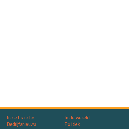
....
In de branche
In de wereld
Bedrijfsnieuws
Politiek