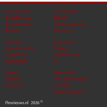
In de branche
In de wereld
Bedrijfsnieuws
Politiek
Branchenieuws
Arbeidsmarktdata
Flexdata
Werken 4.0
In de wet
In de cloud
Wetten & CAO’s
Tooling
Compliance
Implementatie
Rechtspraak
AI
Experts
Nieuwsbrief
Partners
Over ons (contact)
Vacatures
ZiPmedia
Privacy Statement
©
Flexnieuws.nl
2026