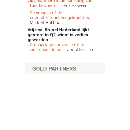
Ik geloof niet in de scheiding van
functies, een t...
- Erik Pasveer
De vraag is of de
uitzend-/detacheringskracht er, ...
-
Mark M. Bol Raap
Vrije val Brunel Nederland lijkt
gestopt in Q2, winst is verlies
geworden
Dat zijn lage conversie ratio’s
inderdaad. De en...
- Joost Kreulen
GOLD PARTNERS