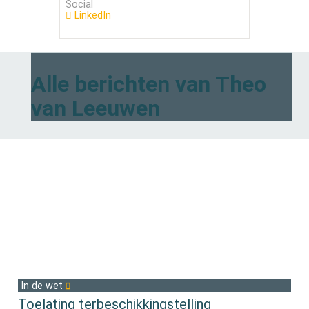
Social
LinkedIn
Alle berichten van Theo
van Leeuwen
In de wet
Toelating terbeschikkingstelling