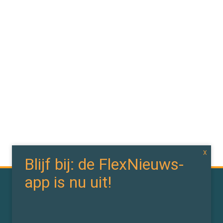
In de branche
In de wereld
Bedrijfsnieuws
Politiek
Branchenieuws
Arbeidsmarktdata
Flexdata
Werken 4.0