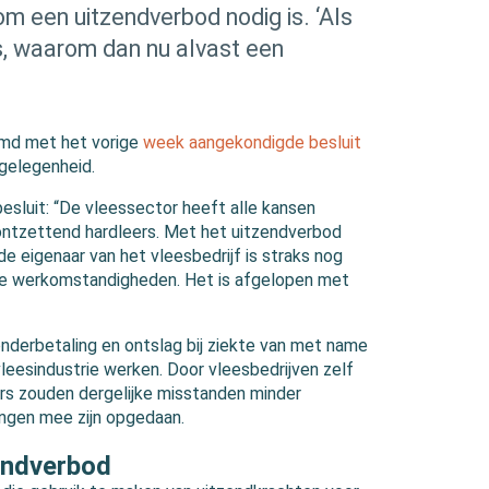
m een uitzendverbod nodig is. ‘Als
s, waarom dan nu alvast een
emd met het vorige
week aangekondigde besluit
kgelegenheid.
esluit: “De vleessector heeft alle kansen
t ontzettend hardleers. Met het uitzendverbod
e eigenaar van het vleesbedrijf is straks nog
ijke werkomstandigheden. Het is afgelopen met
derbetaling en ontslag bij ziekte van met name
vleesindustrie werken. Door vleesbedrijven zelf
s zouden dergelijke misstanden minder
ingen mee zijn opgedaan.
endverbod