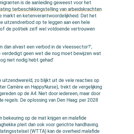
granten is de aanleiding geweest voor het
ating terbeschikkingstelling van arbeidskrachten
de markt en ketenverantwoordelijkheid. Dat het
de uitzendverbod op te leggen aan een hele
n of de politiek zelf wel voldoende vertrouwen
m dan alvast een verbod in de vleessector?’,
e verdedigt geen wet die nog moet bewijzen wat
og niet nodig hebt gehad’.
uitzendwereld, zo blijkt uit de vele reacties op
ter Carrière en HappyNurse), trekt de vergelijking
d gereden op de A4. Niet door iedereen, maar door
 de regels. De oplossing van Den Haag: per 2028
en bekeuring op de mat krijgen en malafide
aghekke pleit dan ook voor gerichte handhaving.
oelatingsstelsel (WTTA) kan de overheid malafide