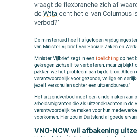
vraagt de flexbranche zich af waaro
de
Wtta
echt het ei van Columbus i
verbod?’
De minsterraad heeft afgelopen vrijdag ingest
van Minister Vijlbrief van Sociale Zaken en Wer
Minister Vijlbrief zegt in een
toelichting
op het b
gekregen zichzelf te verbeteren, maar zij blijk
pakken we het probleem aan bij de bron. Alleen d
verantwoordelijk voor gezonde, veilige en eerl
jezelf verschuilen achter een uitzendbureau.”
Het uitzendverbod moet een einde maken aan on
arbeidsmigranten die als uitzendkrachten in de 
verantwoordelijk te maken voor hun medewerker
voorkomen. Hier zou in Duitsland al goede ervar
VNO-NCW wil afbakening uitz