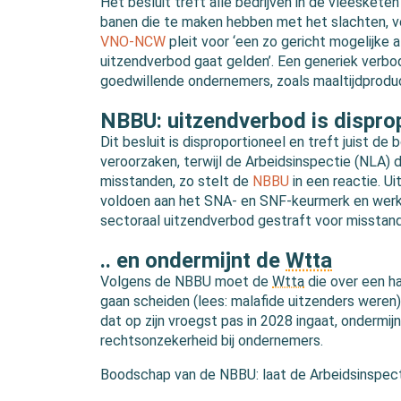
Het besluit treft alle bedrijven in de vleeskete
banen die te maken hebben met het slachten, ve
VNO-NCW
pleit voor ‘een zo gericht mogelijke 
uitzendverbod gaat gelden’. Een generiek verbo
goedwillende ondernemers, zoals maaltijdproduc
NBBU: uitzendverbod is disprop
Dit besluit is disproportioneel en treft juist d
veroorzaken, terwijl de Arbeidsinspectie (NLA)
misstanden, zo stelt de
NBBU
in een reactie. U
voldoen aan het SNA- en SNF-keurmerk en werk
sectoraal uitzendverbod gestraft voor misstande
.. en ondermijnt de
Wtta
Volgens de NBBU moet de
Wtta
die over een ha
gaan scheiden (lees: malafide uitzenders weren
dat op zijn vroegst pas in 2028 ingaat, ondermijn
rechtsonzekerheid bij ondernemers.
Boodschap van de NBBU: laat de Arbeidsinspec