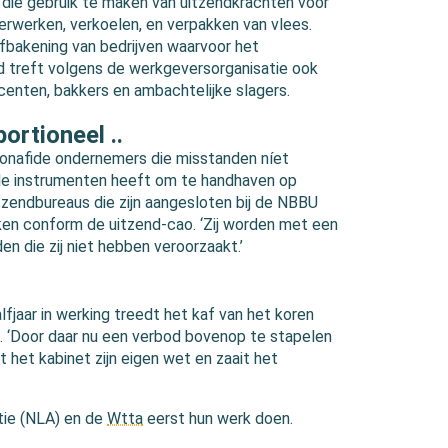
n die gebruik te maken van uitzendkrachten voor
rwerken, verkoelen, en verpakken van vlees.
afbakening van bedrijven waarvoor het
d treft volgens de werkgeversorganisatie ook
enten, bakkers en ambachtelijke slagers.
ortioneel ..
e bonafide ondernemers die misstanden níet
 de instrumenten heeft om te handhaven op
itzendbureaus die zijn aangesloten bij de NBBU
en conform de uitzend-cao. ‘Zij worden met een
n die zij niet hebben veroorzaakt.’
lfjaar in werking treedt het kaf van het koren
). ‘Door daar nu een verbod bovenop te stapelen
t het kabinet zijn eigen wet en zaait het
tie (NLA) en de
Wtta
eerst hun werk doen.