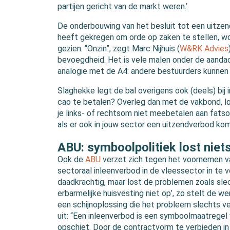
partijen gericht van de markt weren.’
De onderbouwing van het besluit tot een uitzen
heeft gekregen om orde op zaken te stellen, w
gezien. “Onzin”, zegt Marc Nijhuis (
W&RK Advies
bevoegdheid. Het is vele malen onder de aandac
analogie met de A4: andere bestuurders kunnen h
Slaghekke legt de bal overigens ook (deels) bij i
cao te betalen? Overleg dan met de vakbond, los
je links- of rechtsom niet meebetalen aan fatso
als er ook in jouw sector een uitzendverbod kom
ABU: symboolpolitiek lost niet
Ook de
ABU
verzet zich tegen het voornemen va
sectoraal inleenverbod in de vleessector in te v
daadkrachtig, maar lost de problemen zoals sl
erbarmelijke huisvesting niet op’, zo stelt de w
een schijnoplossing die het probleem slechts ve
uit: “Een inleenverbod is een symboolmaatregel
opschiet. Door de contractvorm te verbieden in 