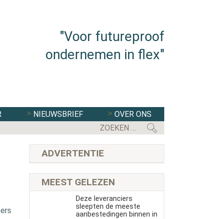
"Voor futureproof
ondernemen in flex"
R
NIEUWSBRIEF
OVER ONS
FLEXBRANCHE WACHT UITDAGENDE 
ADVERTENTIE
MEEST GELEZEN
Deze leveranciers
sleepten de meeste
bers
aanbestedingen binnen in