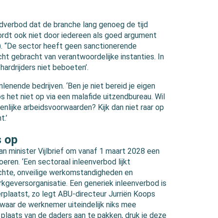
dverbod dat de branche lang genoeg de tijd
ordt ook niet door iedereen als goed argument
). “De sector heeft geen sanctionerende
ht gebracht van verantwoordelijke instanties. In
ardrijders niet beboeten’.
nlenende bedrijven. ‘Ben je niet bereid je eigen
 het niet op via een malafide uitzendbureau. Wil
enlijke arbeidsvoorwaarden? Kijk dan niet raar op
t.’
s op
n minister Vijlbrief om vanaf 1 maart 2028 een
oeren. ‘Een sectoraal inleenverbod lijkt
echte, onveilige werkomstandigheden en
erkgeversorganisatie. Een generiek inleenverbod is
rplaatst, zo legt ABU-directeur Jurriën Koops
 waar de werknemer uiteindelijk niks mee
plaats van de daders aan te pakken, druk je deze