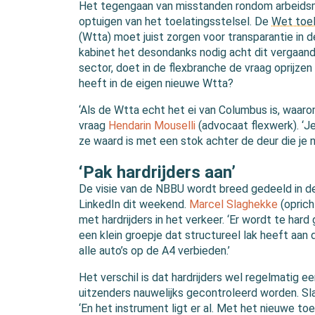
Het tegengaan van misstanden rondom arbeidsmi
optuigen van het toelatingsstelsel. De
Wet toel
(Wtta) moet juist zorgen voor transparantie in 
kabinet het desondanks nodig acht dit vergaan
sector, doet in de flexbranche de vraag oprijze
heeft in de eigen nieuwe Wtta?
‘Als de Wtta echt het ei van Columbus is, waaro
vraag
Hendarin Mouselli
(advocaat flexwerk). ‘J
ze waard is met een stok achter de deur die je n
‘Pak hardrijders aan’
De visie van de NBBU wordt breed gedeeld in de 
LinkedIn dit weekend.
Marcel Slaghekke
(oprich
met hardrijders in het verkeer. ‘Er wordt te har
een klein groepje dat structureel lak heeft aan
alle auto’s op de A4 verbieden.’
Het verschil is dat hardrijders wel regelmatig e
uitzenders nauwelijks gecontroleerd worden. Sl
‘En het instrument ligt er al. Met het nieuwe t