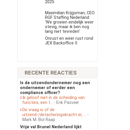
2025
Maximilian Krijgsman, CEO
RGF Staffing Nederland:
‘We groeien eindelijk weer
stevig, maar ik ben nog
lang niet tevreden’
Onrust en weer rust rond
JEX Backoffice II
RECENTE REACTIES
Is de uitzendondernemer nog een
ondernemer of eerder een
compliance officer?
Ik geloof niet in de scheiding van
functies, een t...
- Erik Pasveer
De vraag is of de
uitzend-/detacheringskracht er, ...
-
Mark M. Bol Raap
Vrije val Brunel Nederland lijkt