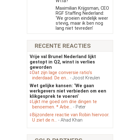
Wtta?
Maximilian Krijgsman, CEO
RGF Staffing Nederland:
‘We groeien eindelijk weer
stevig, maar ik ben nog
lang niet tevreden’
RECENTE REACTIES
Vrije val Brunel Nederland lijkt
gestopt in Q2, winst is verlies
geworden
Dat zijn lage conversie ratio’s
inderdaad. De en...
- Joost Kreulen
Wet gelijke kansen: ‘We gaan
werkgevers niet verbieden om een
klikgesprek te voeren’
Lijkt me goed om drie dingen te
benoemen. * Arbe...
- Peter
Bijzondere reactie van Robin hiervoor.
U ziet de n...
- Ahad Khan