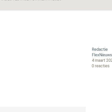
Redactie
FlexNieuw
4 maart 20
0 reacties