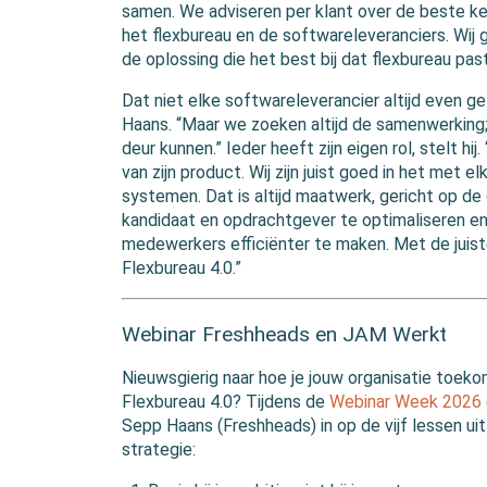
samen. We adviseren per klant over de beste k
het flexbureau en de softwareleveranciers. Wij g
de oplossing die het best bij dat flexbureau past
Dat niet elke softwareleverancier altijd even gel
Haans. “Maar we zoeken altijd de samenwerking;
deur kunnen.” Ieder heeft zijn eigen rol, stelt h
van zijn product. Wij zijn juist goed in het met 
systemen. Dat is altijd maatwerk, gericht op de
kandidaat en opdrachtgever te optimaliseren en
medewerkers efficiënter te maken. Met de juis
Flexbureau 4.0.”
Webinar Freshheads en JAM Werkt
Nieuwsgierig naar hoe je jouw organisatie toeko
Flexbureau 4.0? Tijdens de
Webinar Week 2026
Sepp Haans (Freshheads) in op de vijf lessen uit 
strategie: