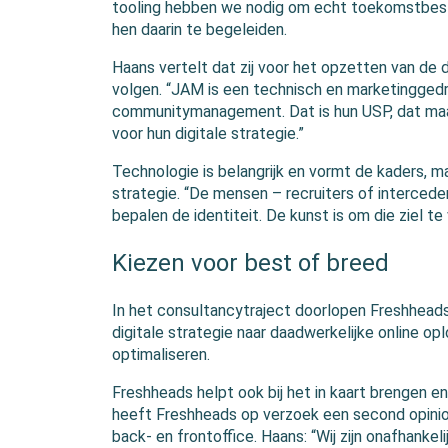
tooling hebben we nodig om echt toekomstbest
hen daarin te begeleiden.
Haans vertelt dat zij voor het opzetten van de 
volgen. “JAM is een technisch en marketinggedre
communitymanagement. Dat is hun USP, dat maak
voor hun digitale strategie.”
Technologie is belangrijk en vormt de kaders, ma
strategie. “De mensen – recruiters of interceden
bepalen de identiteit. De kunst is om die ziel t
Kiezen voor best of breed
In het consultancytraject doorlopen Freshheads
digitale strategie naar daadwerkelijke online o
optimaliseren.
Freshheads helpt ook bij het in kaart brengen en
heeft Freshheads op verzoek een second opini
back- en frontoffice. Haans: “Wij zijn onafhanke