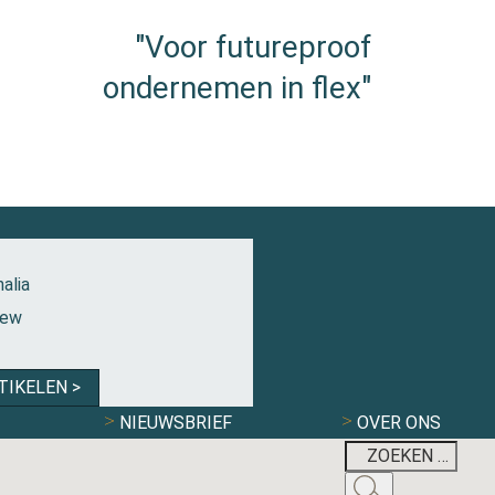
"Voor futureproof
ondernemen in flex"
alia
iew
TIKELEN >
NIEUWSBRIEF
OVER ONS
MAXIMILIAN KRI