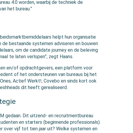
ureau 4.0 worden, waarbij de techniek de
van het bureau.”
arbeidsmarktbemiddelaars helpt hun organisatie
van de bestaande systemen adviseren en bouwen
elaars, om de candidate journey en de beleving
aal te laten verlopen”, zegt Haans.
ten en/of opdrachtgevers, een platform voor
edent of het ondersteunen van bureaus bij het
Ones, Actief Werkt!, Covebo en sinds kort ook
eshheads dit heeft gerealiseerd.
ategie
M gedaan. Dit uitzend- en recruitmentbureau
studenten en starters (beginnende professionals).
r over vijf tot tien jaar uit? Welke systemen en