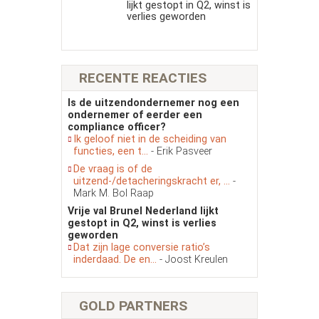
lijkt gestopt in Q2, winst is
verlies geworden
RECENTE REACTIES
Is de uitzendondernemer nog een
ondernemer of eerder een
compliance officer?
Ik geloof niet in de scheiding van
functies, een t...
- Erik Pasveer
De vraag is of de
uitzend-/detacheringskracht er, ...
-
Mark M. Bol Raap
Vrije val Brunel Nederland lijkt
gestopt in Q2, winst is verlies
geworden
Dat zijn lage conversie ratio’s
inderdaad. De en...
- Joost Kreulen
GOLD PARTNERS