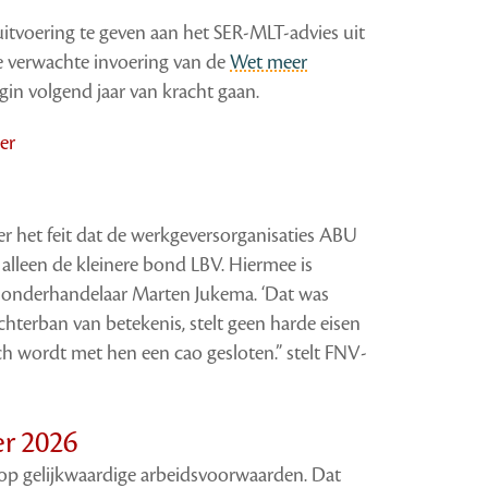
tvoering te geven aan het SER-MLT-advies uit
e verwachte invoering van de
Wet meer
in volgend jaar van kracht gaan.
er
het feit dat de werkgeversorganisaties ABU
lleen de kleinere bond LBV. Hiermee is
V-onderhandelaar Marten Jukema. ‘Dat was
achterban van betekenis, stelt geen harde eisen
ch wordt met hen een cao gesloten.” stelt FNV-
er 2026
 op gelijkwaardige arbeidsvoorwaarden. Dat