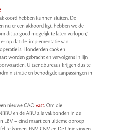
e
ao-akkoord hebben kunnen sluiten. De
n nu er een akkoord ligt, hebben we de
m dit zo goed mogelijk te laten verlopen,”
t er op dat de implementatie van
operatie is. Honderden cao’s en
art worden gebracht en vervolgens in lijn
oorwaarden. Uitzendbureaus krijgen dus te
dministratie en benodigde aanpassingen in
r een nieuwe CAO
vast
. Om die
 NBBU en de ABU alle vakbonden in de
en LBV – eind maart een ultieme oproep
fel te komen. FNV, CNV en De Unie gingen