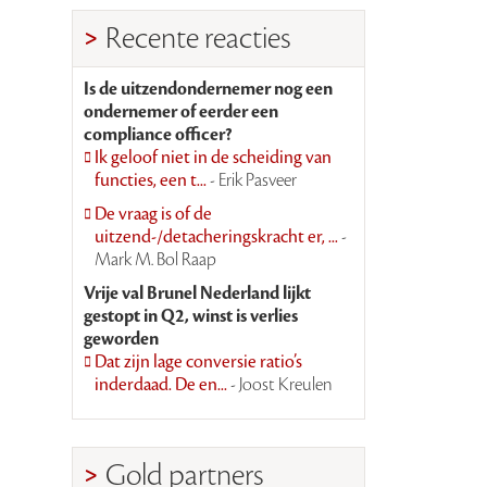
Recente reacties
Is de uitzendondernemer nog een
ondernemer of eerder een
compliance officer?
Ik geloof niet in de scheiding van
functies, een t...
- Erik Pasveer
De vraag is of de
uitzend-/detacheringskracht er, ...
-
Mark M. Bol Raap
Vrije val Brunel Nederland lijkt
gestopt in Q2, winst is verlies
geworden
Dat zijn lage conversie ratio’s
inderdaad. De en...
- Joost Kreulen
Gold partners