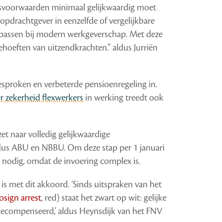
dsvoorwaarden minimaal gelijkwaardig moet
opdrachtgever in eenzelfde of vergelijkbare
 passen bij modern werkgeverschap. Met deze
oeften van uitzendkrachten.” aldus Jurriën
esproken en verbeterde pensioenregeling in.
 zekerheid flexwerkers
in werking treedt ook
et naar volledig gelijkwaardige
dus ABU en NBBU. Om deze stap per 1 januari
d nodig, omdat de invoering complex is.
s met dit akkoord. ‘Sinds uitspraken van het
osign arrest
, red) staat het zwart op wit: gelijke
 gecompenseerd,’ aldus Heynsdijk van het FNV