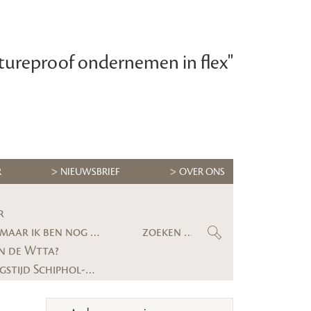
tureproof ondernemen in flex"
R
NIEUWSBRIEF
OVER ONS
r
Maximilian Krijgsman, CEO RGF Staffing Nederland: ‘We groeien eindelijk weer stevig, maar ik ben nog lang niet tevreden’
n de Wtta?
Gerechtshof bevestigt uitspraak: uitzendbureau moet alsnog kwartier voorbereidingstijd Schiphol-medewerker uitbetalen