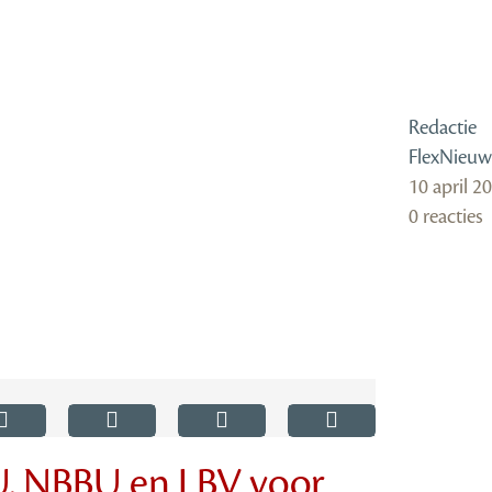
Redactie
FlexNieuw
10 april 2
0 reacties
, NBBU en LBV voor