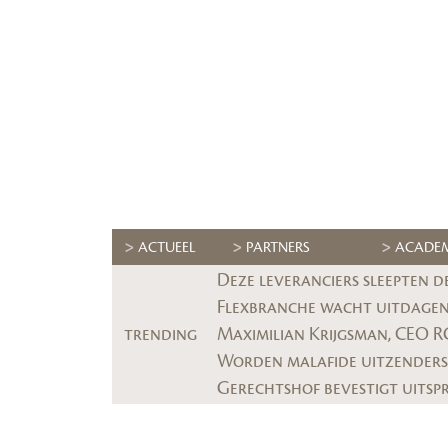
ACTUEEL
PARTNERS
ACADE
Deze leveranciers sleepten d
Flexbranche wacht uitdagend
trending
Worden malafide uitzenders