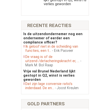
lijkt gestopt in Q2, winst is
verlies geworden
RECENTE REACTIES
Is de uitzendondernemer nog een
ondernemer of eerder een
compliance officer?
Ik geloof niet in de scheiding van
functies, een t...
- Erik Pasveer
De vraag is of de
uitzend-/detacheringskracht er, ...
-
Mark M. Bol Raap
Vrije val Brunel Nederland lijkt
gestopt in Q2, winst is verlies
geworden
Dat zijn lage conversie ratio’s
inderdaad. De en...
- Joost Kreulen
GOLD PARTNERS