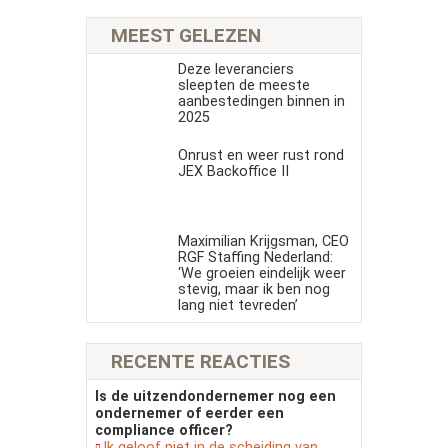
MEEST GELEZEN
Deze leveranciers
sleepten de meeste
aanbestedingen binnen in
2025
Onrust en weer rust rond
JEX Backoffice II
Maximilian Krijgsman, CEO
RGF Staffing Nederland:
‘We groeien eindelijk weer
stevig, maar ik ben nog
lang niet tevreden’
RECENTE REACTIES
Is de uitzendondernemer nog een
ondernemer of eerder een
compliance officer?
Ik geloof niet in de scheiding van