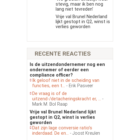
stevig, maar ik ben nog
lang niet tevreden’
Vrije val Brunel Nederland
lijkt gestopt in Q2, winst is
verlies geworden
RECENTE REACTIES
Is de uitzendondernemer nog een
ondernemer of eerder een
compliance officer?
Ik geloof niet in de scheiding van
functies, een t...
- Erik Pasveer
De vraag is of de
uitzend-/detacheringskracht er, ...
-
Mark M. Bol Raap
Vrije val Brunel Nederland lijkt
gestopt in Q2, winst is verlies
geworden
Dat zijn lage conversie ratio’s
inderdaad. De en...
- Joost Kreulen