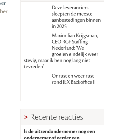
ver
Deze leveranciers
ber
sleepten de meeste
aanbestedingen binnen
in 2025
Maximilian Krijgsman,
CEO RGF Staffing
Nederland: ‘We
groeien eindelijk weer
stevig, maar ik ben nog lang niet
tevreden’
Onrust en weer rust
rond JEX Backoffice II
Recente reacties
Is de uitzendondernemer nog een
ondernemer of eerder een