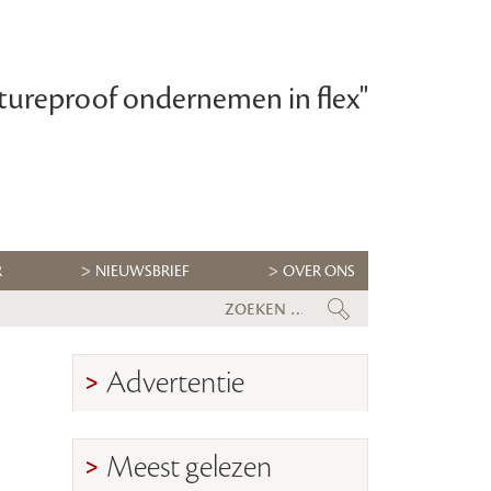
tureproof ondernemen in flex"
R
NIEUWSBRIEF
OVER ONS
Flexbranche wacht uitdagende tw
Advertentie
Meest gelezen