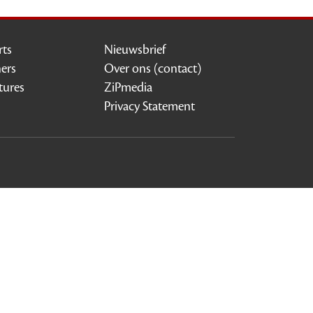
rts
Nieuwsbrief
ners
Over ons (contact)
tures
ZiPmedia
Privacy Statement