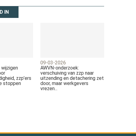
D IN
09-03-2026
 wijzigen
AWVN-onderzoek:
oor
verschuiving van zzp naar
digheid, zzp’ers
uitzending en detachering zet
te stoppen
door, maar werkgevers
vrezen...