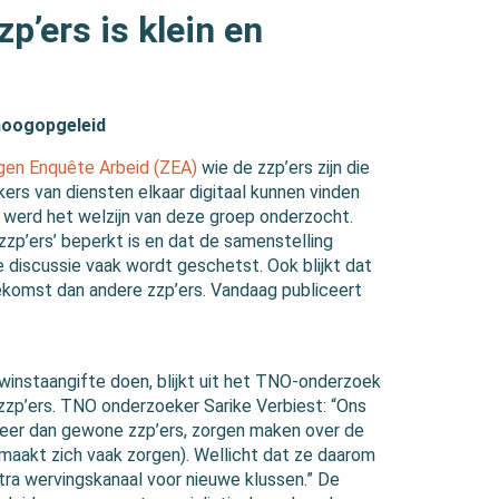
p’ers is klein en
 hoogopgeleid
gen Enquête Arbeid (ZEA)
wie de zzp’ers zijn die
ers van diensten elkaar digitaal kunnen vinden
k werd het welzijn van deze groep onderzocht.
zzp’ers’ beperkt is en dat de samenstelling
e discussie vaak wordt geschetst. Ook blijkt dat
komst dan andere zzp’ers. Vandaag publiceert
instaangifte doen, blijkt uit het TNO-onderzoek
d zzp’ers. TNO onderzoeker Sarike Verbiest: “Ons
 meer dan gewone zzp’ers, zorgen maken over de
maakt zich vaak zorgen). Wellicht dat ze daarom
tra wervingskanaal voor nieuwe klussen.” De