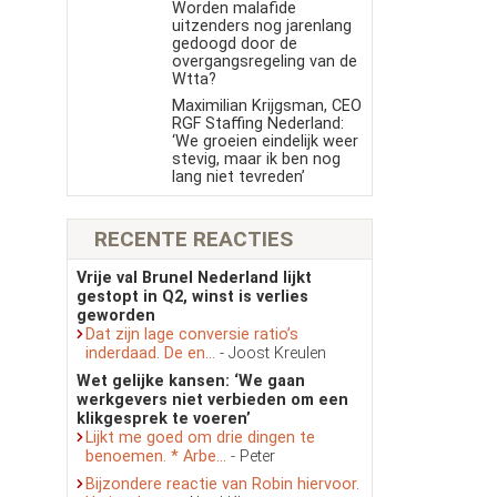
Worden malafide
uitzenders nog jarenlang
gedoogd door de
overgangsregeling van de
Wtta?
Maximilian Krijgsman, CEO
RGF Staffing Nederland:
‘We groeien eindelijk weer
stevig, maar ik ben nog
lang niet tevreden’
RECENTE REACTIES
Vrije val Brunel Nederland lijkt
gestopt in Q2, winst is verlies
geworden
Dat zijn lage conversie ratio’s
inderdaad. De en...
- Joost Kreulen
Wet gelijke kansen: ‘We gaan
werkgevers niet verbieden om een
klikgesprek te voeren’
Lijkt me goed om drie dingen te
benoemen. * Arbe...
- Peter
Bijzondere reactie van Robin hiervoor.