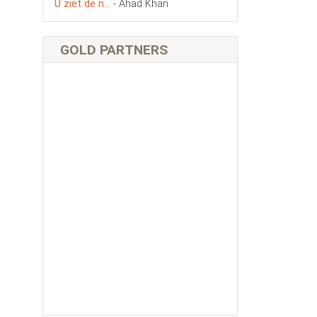
U ziet de n...
- Ahad Khan
GOLD PARTNERS