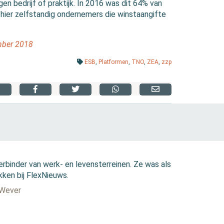
igen bedrijf of praktijk. In 2016 was dit 64% van
 hier zelfstandig ondernemers die winstaangifte
mber 2018
ESB
,
Platformen
,
TNO
,
ZEA
,
zzp
erbinder van werk- en levensterreinen. Ze was als
kken bij FlexNieuws.
 Wever