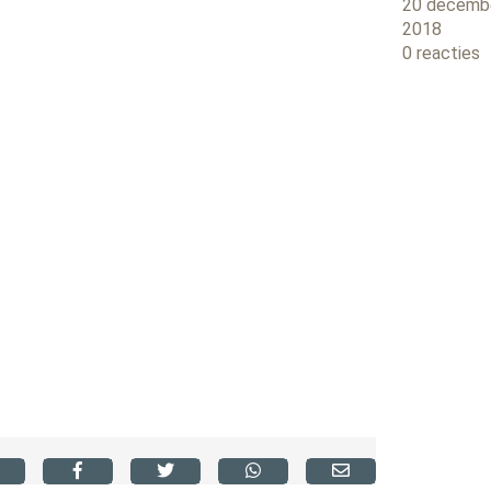
20 decemb
2018
0 reacties