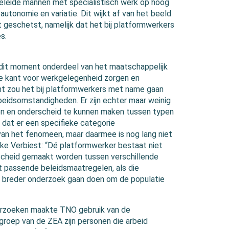
geleide mannen met specialistisch werk op hoog
autonomie en variatie. Dit wijkt af van het beeld
 geschetst, namelijk dat het bij platformwerkers
s.
p dit moment onderdeel van het maatschappelijk
ne kant voor werkgelegenheid zorgen en
t zou het bij platformwerkers met name gaan
eidsomstandigheden. Er zijn echter maar weinig
n en onderscheid te kunnen maken tussen typen
 dat er een specifieke categorie
 van het fenomeen, maar daarmee is nog lang niet
ike Verbiest: “Dé platformwerker bestaat niet
rscheid gemaakt worden tussen verschillende
 passende beleidsmaatregelen, als die
en breder onderzoek gaan doen om de populatie
erzoeken maakte TNO gebruik van de
roep van de ZEA zijn personen die arbeid