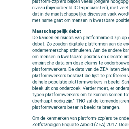
platform-zzp’ers blijken veelal jongere hoogop
niveau (bijvoorbeeld ICT-specialisten), met veel 
dat in de maatschappelijke discussie vaak wordt
met name gaat om mensen in kwetsbare positie
Maatschappelijk debat
De kansen en risico’s van platformarbeid zijn o
debat. Zo zouden digitale platformen aan de e
ondernemerschap stimuleren. Aan de andere kan
om mensen in kwetsbare posities en slechte arb
empirische data om deze claims te onderbouwe
platformwerkers. De data van de ZEA laten zien
platformwerkers bestaat die lijkt te profiteren
de hele populatie platformwerkers in beeld. Sar
bleek uit ons onderzoek. Verder moet, er onde
typen platformwerkers om te kunnen komen tot
überhaupt nodig zijn.” TNO zal de komende jar
platformwerkers beter in beeld te brengen.
Om de kenmerken van platform-zzp’ers te ond
Zelfstandigen Enquête Arbeid (ZEA) 2017. Doelg