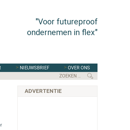
"Voor futureproof
ondernemen in flex"
R
NIEUWSBRIEF
OVER ONS
EERSTE KAMER STEMT IN MET WE
ADVERTENTIE
r