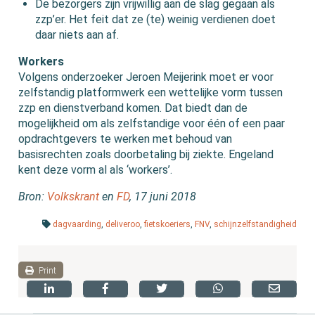
De bezorgers zijn vrijwillig aan de slag gegaan als
zzp’er. Het feit dat ze (te) weinig verdienen doet
daar niets aan af.
Workers
Volgens onderzoeker Jeroen Meijerink moet er voor
zelfstandig platformwerk een wettelijke vorm tussen
zzp en dienstverband komen. Dat biedt dan de
mogelijkheid om als zelfstandige voor één of een paar
opdrachtgevers te werken met behoud van
basisrechten zoals doorbetaling bij ziekte. Engeland
kent deze vorm al als ‘workers’.
Bron:
Volkskrant
en
FD
, 17 juni 2018
dagvaarding
,
deliveroo
,
fietskoeriers
,
FNV
,
schijnzelfstandigheid
Print