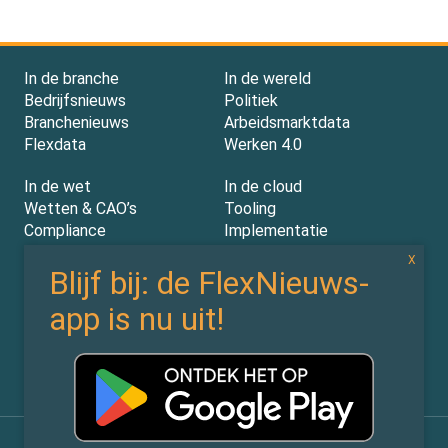
In de branche
In de wereld
Bedrijfsnieuws
Politiek
Branchenieuws
Arbeidsmarktdata
Flexdata
Werken 4.0
In de wet
In de cloud
Wetten & CAO’s
Tooling
Compliance
Implementatie
Rechtspraak
AI
Experts
Nieuwsbrief
Partners
Over ons (contact)
Vacatures
ZiPmedia
Privacy Statement