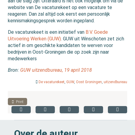
aan de slag zijn. Uiteraard is het ook mogelijk om via de
website van De vacaturekeet op een vacature te
reageren. Dan zal altijd ook eerst een persoonlijk
kennismakingsgesprek worden ingepland.
De vacaturekeet is een initiatief van
B.V. Goede
Uitvoering Werken (GUW)
. GUW uit Winschoten zet zich
actief in om geschikte kandidaten te werven voor
bedrijven in Oost-Groningen die op zoek zijn naar
medewerkers
Bron:
GUW uitzendbureau, 19 april 2018
De vacaturekeet
,
GUW
,
Oost Groningen
,
uitzendbureau
Print
Over de auteur