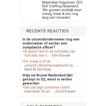
Maximilian Krijgsman, CEO
RGF Staffing Nederland:
‘We groeien eindelijk weer
stevig, maar ik ben nog
lang niet tevreden’
RECENTE REACTIES
Is de uitzendondernemer nog een
ondernemer of eerder een
compliance officer?
Ik geloof niet in de scheiding van
functies, een t...
- Erik Pasveer
De vraag is of de
uitzend-/detacheringskracht er, ...
-
Mark M. Bol Raap
Vrije val Brunel Nederland lijkt
gestopt in Q2, winst is verlies
geworden
Dat zijn lage conversie ratio’s
inderdaad. De en...
- Joost Kreulen