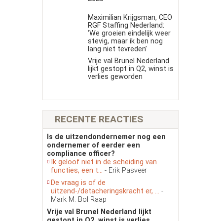
Maximilian Krijgsman, CEO
RGF Staffing Nederland:
‘We groeien eindelijk weer
stevig, maar ik ben nog
lang niet tevreden’
Vrije val Brunel Nederland
lijkt gestopt in Q2, winst is
verlies geworden
RECENTE REACTIES
Is de uitzendondernemer nog een
ondernemer of eerder een
compliance officer?
Ik geloof niet in de scheiding van
functies, een t...
- Erik Pasveer
De vraag is of de
uitzend-/detacheringskracht er, ...
-
Mark M. Bol Raap
Vrije val Brunel Nederland lijkt
gestopt in Q2, winst is verlies