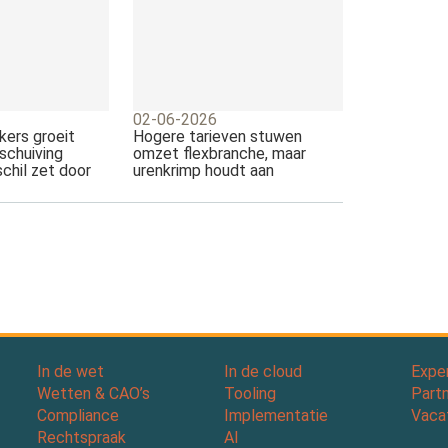
02-06-2026
kers groeit
Hogere tarieven stuwen
schuiving
omzet flexbranche, maar
schil zet door
urenkrimp houdt aan
In de wet
In de cloud
Expe
Wetten & CAO’s
Tooling
Part
Compliance
Implementatie
Vaca
Rechtspraak
AI