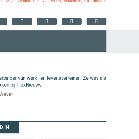
CBS
,
uitzendkrachten
,
vast en flex
,
werkenden
,
zelfstandigen
erbinder van werk- en levensterreinen. Ze was als
kken bij FlexNieuws.
 Wever
D IN