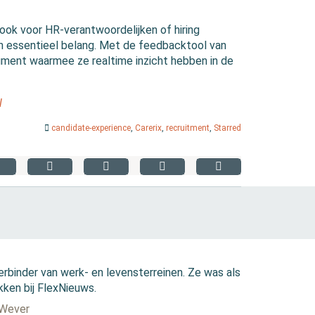
ook voor HR-verantwoordelijken of hiring
an essentieel belang. Met de feedbacktool van
ument waarmee ze realtime inzicht hebben in de
l
candidate-experience
,
Carerix
,
recruitment
,
Starred
erbinder van werk- en levensterreinen. Ze was als
kken bij FlexNieuws.
 Wever