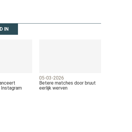
D IN
05-03-2026
lanceert
Betere matches door bruut
a Instagram
eerlijk werven