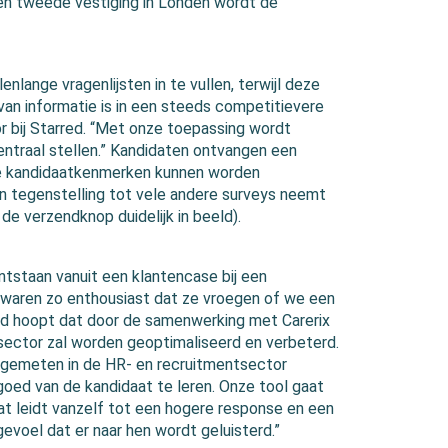
een tweede vestiging in Londen wordt de
lange vragenlijsten in te vullen, terwijl deze
van informatie is in een steeds competitievere
r bij Starred. “Met onze toepassing wordt
ntraal stellen.” Kandidaten ontvangen een
eke kandidaatkenmerken kunnen worden
n tegenstelling tot vele andere surveys neemt
 de verzendknop duidelijk in beeld).
ntstaan vanuit een klantencase bij een
 waren zo enthousiast dat ze vroegen of we een
red hoopt dat door de samenwerking met Carerix
tsector zal worden geoptimaliseerd en verbeterd.
g gemeten in de HR- en recruitmentsector
 goed van de kandidaat te leren. Onze tool gaat
Dat leidt vanzelf tot een hogere response en een
evoel dat er naar hen wordt geluisterd.”