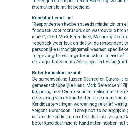
toeleggen op support en ontwikkeling. Vanuit 
internationale markt bediend.
Kandidaat centraal
“Respondenten hebben steeds minder zin om ellen
feedback voor recruiters een waardevolle bron 
markt”, stelt Mark Berendsen, Managing Directo
feedback weer leuk omdat wij de respondent ce
persoonlijke uitnodigingsmail waaraan specifi
toegevoegd zoals registratiedatum en aanhef. I
de vragenlijst slechts één pagina in beslag (met
Beter kandidaatinzicht
De samenwerking tussen Starred en Carerix is o
gemeenschappelijke klant. Mark Berendsen: “Zij
koppeling met Carerix konden realiseren.” Star
de ervaring van de kandidaten in de recruitmen
Kandidaatervaringen worden nog relatief weini
volgens Berendsen. ”Terwijl het zo belangrijk is
uit van de kandidaat en stelt de juiste vragen. 
beter kandidaatinzicht. Kandidaten hebben het g