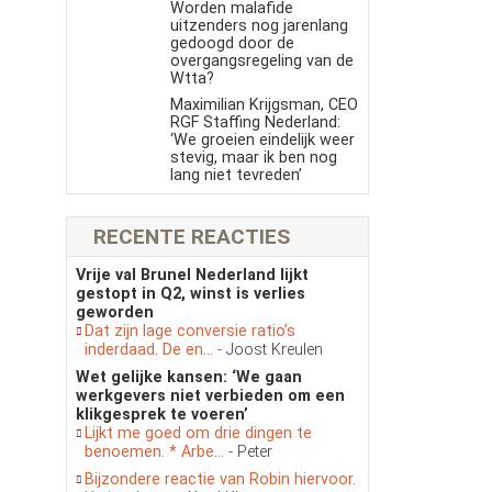
Worden malafide
uitzenders nog jarenlang
gedoogd door de
overgangsregeling van de
Wtta?
Maximilian Krijgsman, CEO
RGF Staffing Nederland:
‘We groeien eindelijk weer
stevig, maar ik ben nog
lang niet tevreden’
RECENTE REACTIES
Vrije val Brunel Nederland lijkt
gestopt in Q2, winst is verlies
geworden
Dat zijn lage conversie ratio’s
inderdaad. De en...
- Joost Kreulen
Wet gelijke kansen: ‘We gaan
werkgevers niet verbieden om een
klikgesprek te voeren’
Lijkt me goed om drie dingen te
benoemen. * Arbe...
- Peter
Bijzondere reactie van Robin hiervoor.