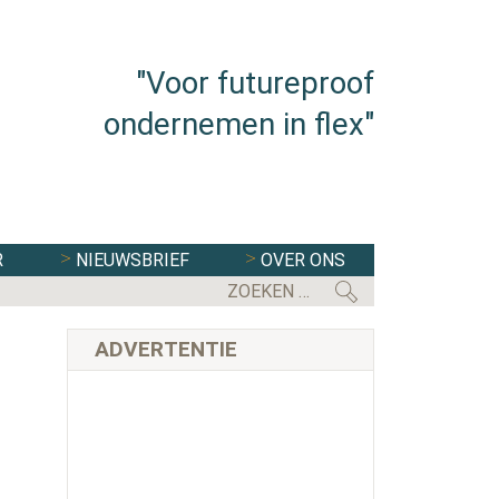
"Voor futureproof
ondernemen in flex"
R
NIEUWSBRIEF
OVER ONS
EERSTE KAMER STEMT IN MET WE
ADVERTENTIE