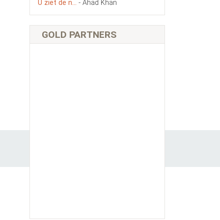
U ziet de n...
- Ahad Khan
GOLD PARTNERS