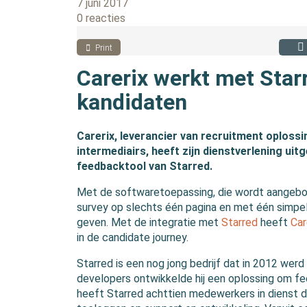
7 juni 2017
0 reacties
Print
Carerix werkt met Star
kandidaten
Carerix, leverancier van recruitment oploss
intermediairs, heeft zijn dienstverlening uit
feedbacktool van Starred.
Met de softwaretoepassing, die wordt aangebod
survey op slechts één pagina en met één simpe
geven. Met de integratie met
Starred
heeft
Car
in de candidate journey.
Starred is een nog jong bedrijf dat in 2012 wer
developers ontwikkelde hij een oplossing om f
heeft Starred achttien medewerkers in dienst d