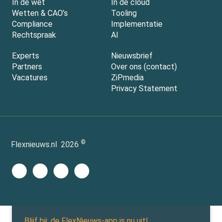
In de wet
In de cloud
Wetten & CAO’s
Tooling
Compliance
Implementatie
Rechtspraak
AI
Experts
Nieuwsbrief
Partners
Over ons (contact)
Vacatures
ZiPmedia
Privacy Statement
©
Flexnieuws.nl
2026
Blijf bij: de FlexNieuws-app is nu uit!